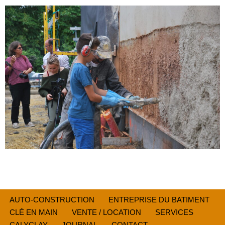
AUTO-CONSTRUCTION
ENTREPRISE DU BATIMENT
CLÉ EN MAIN
VENTE / LOCATION
SERVICES
CALYCLAY
JOURNAL
CONTACT