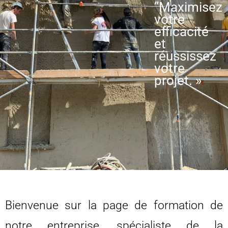
”Maximisez
votre
efficacité
et
réussissez
votre
projet. »
Bienvenue sur la page de formation de
notre entreprise, spécialiste de la